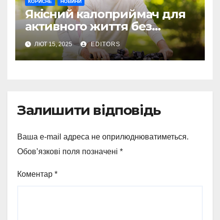
КОРИСНЕ
НОВИНИ
Якісний калоприймач для
активного життя без
обмежень
ЛЮТ 15, 2025
EDITORS
Залишити відповідь
Ваша e-mail адреса не оприлюднюватиметься.
Обов’язкові поля позначені
*
Коментар
*