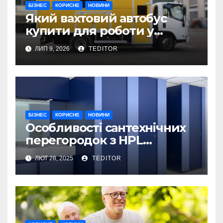
БІЗНЕС
КОРИСНЕ
НОВИНИ
Який вахтовий автобус
купити для роботи у
складних умовах
ЛИП 9, 2026
TEDITOR
експлуатації?
БІЗНЕС
КОРИСНЕ
НОВИНИ
Особливості сантехнічних
перегородок з HPL
пластику та полікарбонату
ЛЮТ 28, 2025
TEDITOR