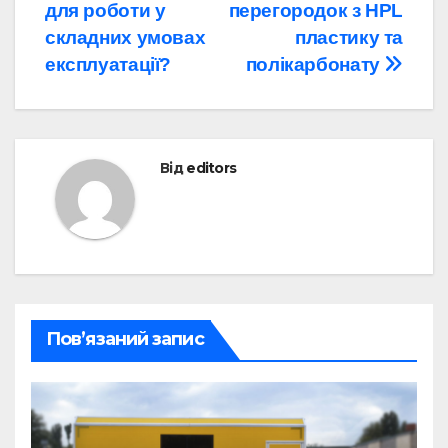
записів
для роботи у
перегородок з HPL
складних умовах
пластику та
експлуатації?
полікарбонату
Від
editors
Пов’язаний запис