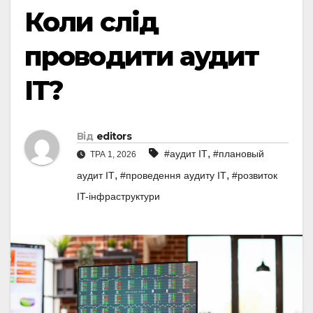
Коли слід
проводити аудит
ІТ?
Від
editors
,
#аудит IT
#плановый
ТРА 1, 2026
,
,
аудит IT
#проведення аудиту IT
#розвиток
IT-інфраструктури