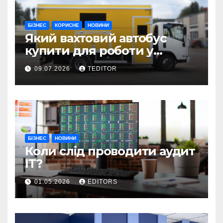
БІЗНЕС
КОРИСНЕ
НОВИНИ
Який вахтовий автобус
купити для роботи у
складних умовах
09.07.2026
TEDITOR
експлуатації?
БІЗНЕС
НОВИНИ
Коли слід проводити аудит
ІТ?
01.05.2026
EDITORS