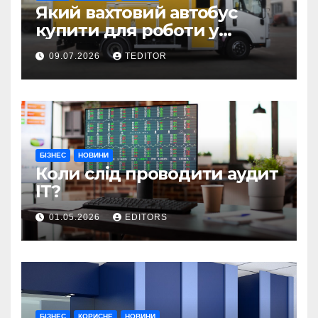
Який вахтовий автобус
купити для роботи у
складних умовах
09.07.2026
TEDITOR
експлуатації?
БІЗНЕС
НОВИНИ
Коли слід проводити аудит
ІТ?
01.05.2026
EDITORS
БІЗНЕС
КОРИСНЕ
НОВИНИ