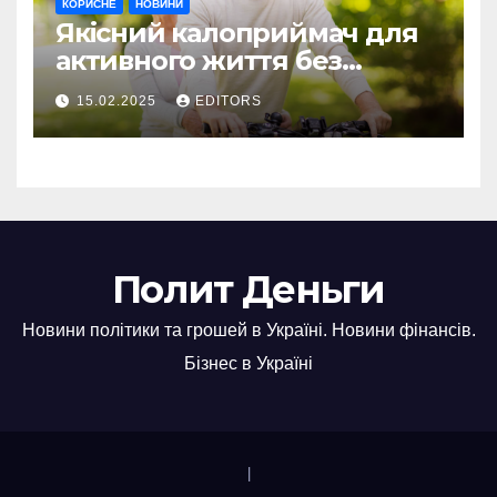
КОРИСНЕ
НОВИНИ
Якісний калоприймач для
активного життя без
обмежень
15.02.2025
EDITORS
Полит Деньги
Новини політики та грошей в Україні. Новини фінансів.
Бізнес в Україні
|