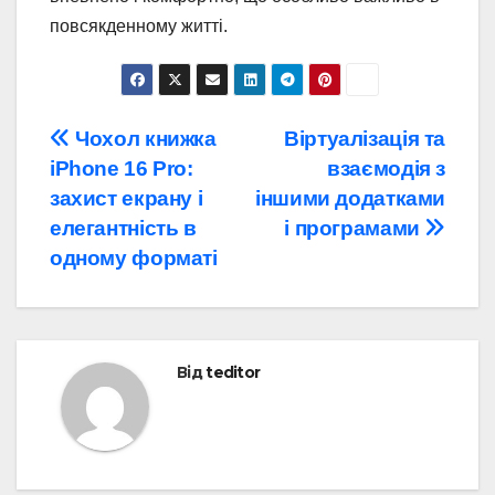
повсякденному житті.
Навігація
Чохол книжка
Віртуалізація та
iPhone 16 Pro:
взаємодія з
записів
захист екрану і
іншими додатками
елегантність в
і програмами
одному форматі
Від
teditor