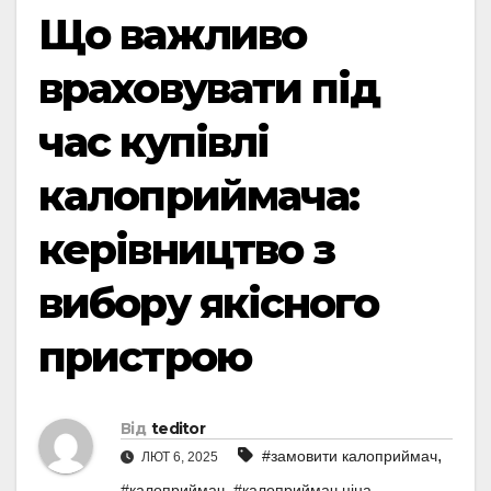
Що важливо
враховувати під
час купівлі
калоприймача:
керівництво з
вибору якісного
пристрою
Від
teditor
,
#замовити калоприймач
ЛЮТ 6, 2025
,
,
#калоприймач
#калоприймач ціна