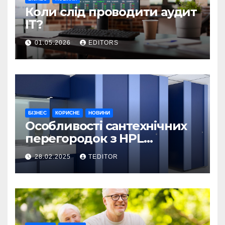
Коли слід проводити аудит
ІТ?
01.05.2026
EDITORS
БІЗНЕС
КОРИСНЕ
НОВИНИ
Особливості сантехнічних
перегородок з HPL
пластику та полікарбонату
28.02.2025
TEDITOR