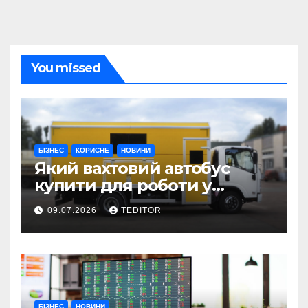
You missed
БІЗНЕС
КОРИСНЕ
НОВИНИ
Який вахтовий автобус
купити для роботи у
складних умовах
09.07.2026
TEDITOR
експлуатації?
БІЗНЕС
НОВИНИ