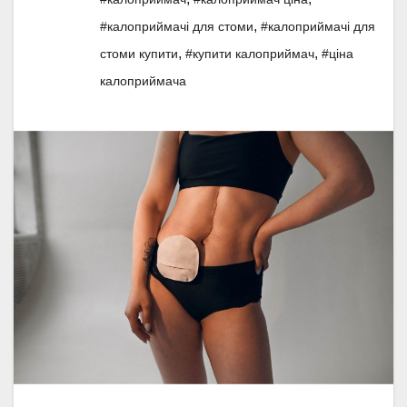
,
#калоприймачі для стоми
#калоприймачі для
,
,
стоми купити
#купити калоприймач
#ціна
калоприймача