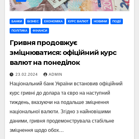
БАНКИ
БІЗНЕС
ЕКОНОМІКА
КУРС ВАЛЮТ
НОВИНИ
ПОДІЇ
ПОЛІТИКА
ФІНАНСИ
Гривня продовжує
зміцнюватися: офіційний курс
валют на понеділок
23.02.2024
ADMIN
Національний банк України встановив офіційний
курс гривні до долара та євро на наступний
тиждень, вказуючи на подальше зміцнення
національної валюти. Згідно з найновішими
даними, гривня продемонструвала стабільне
зміцнення щодо обох…