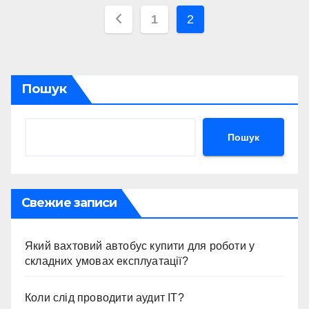
Пагінація
1
2
записів
Пошук
Пошук
Свежие записи
Який вахтовий автобус купити для роботи у
складних умовах експлуатації?
Коли слід проводити аудит ІТ?