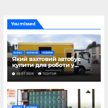
You missed
БІЗНЕС
КОРИСНЕ
НОВИНИ
Який вахтовий автобус
купити для роботи у
складних умовах
09.07.2026
TEDITOR
експлуатації?
БІЗНЕС
НОВИНИ