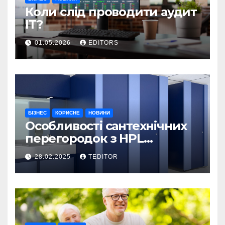
Коли слід проводити аудит
ІТ?
01.05.2026
EDITORS
БІЗНЕС
КОРИСНЕ
НОВИНИ
Особливості сантехнічних
перегородок з HPL
пластику та полікарбонату
28.02.2025
TEDITOR