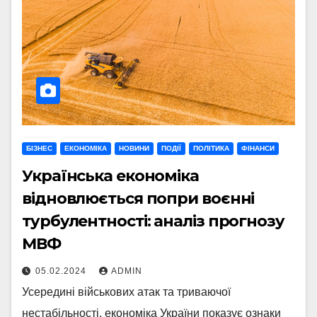
БІЗНЕС
ЕКОНОМІКА
НОВИНИ
ПОДІЇ
ПОЛІТИКА
ФІНАНСИ
Українська економіка
відновлюється попри воєнні
турбулентності: аналіз прогнозу
МВФ
05.02.2024
ADMIN
Усередині військових атак та триваючої
нестабільності, економіка України показує ознаки