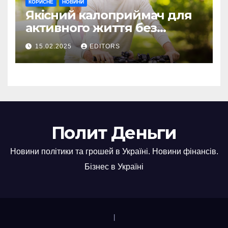
КОРИСНЕ
НОВИНИ
Якісний калоприймач для
активного життя без
обмежень
15.02.2025
EDITORS
Полит Деньги
Новини політики та грошей в Україні. Новини фінансів.
Бізнес в Україні
|