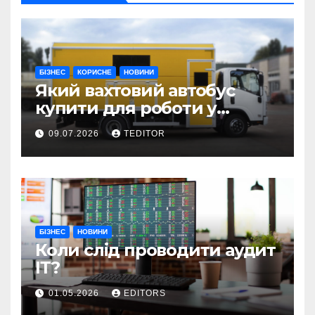
БІЗНЕС
КОРИСНЕ
НОВИНИ
Який вахтовий автобус
купити для роботи у
складних умовах
09.07.2026
TEDITOR
експлуатації?
БІЗНЕС
НОВИНИ
Коли слід проводити аудит
ІТ?
01.05.2026
EDITORS