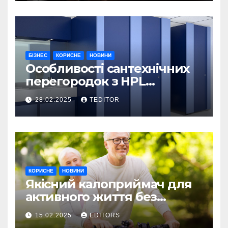
БІЗНЕС
КОРИСНЕ
НОВИНИ
Особливості сантехнічних
перегородок з HPL
пластику та полікарбонату
28.02.2025
TEDITOR
КОРИСНЕ
НОВИНИ
Якісний калоприймач для
активного життя без
обмежень
15.02.2025
EDITORS