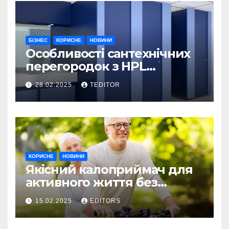
БІЗНЕС
КОРИСНЕ
НОВИНИ
Особливості сантехнічних
перегородок з HPL
пластику та полікарбонату
28.02.2025
TEDITOR
КОРИСНЕ
НОВИНИ
Якісний калоприймач для
активного життя без
обмежень
15.02.2025
EDITORS