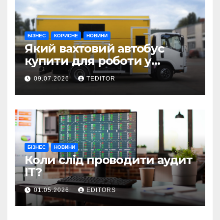
БІЗНЕС
КОРИСНЕ
НОВИНИ
Який вахтовий автобус
купити для роботи у
складних умовах
09.07.2026
TEDITOR
експлуатації?
БІЗНЕС
НОВИНИ
Коли слід проводити аудит
ІТ?
01.05.2026
EDITORS