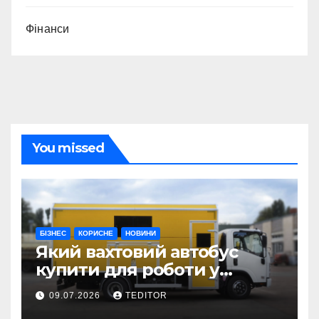
Фінанси
You missed
БІЗНЕС
КОРИСНЕ
НОВИНИ
Який вахтовий автобус
купити для роботи у
складних умовах
09.07.2026
TEDITOR
експлуатації?