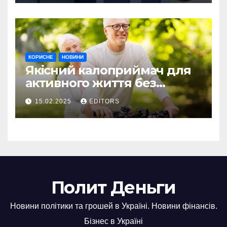
КОРИСНЕ
НОВИНИ
Якісний калоприймач для
активного життя без
обмежень
15.02.2025
EDITORS
Полит Деньги
Новини політики та грошей в Україні. Новини фінансів.
Бізнес в Україні