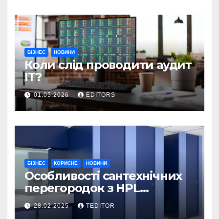
БІЗНЕС
НОВИНИ
Коли слід проводити аудит
ІТ?
01.05.2026
EDITORS
БІЗНЕС
КОРИСНЕ
НОВИНИ
Особливості сантехнічних
перегородок з HPL
пластику та полікарбонату
28.02.2025
TEDITOR